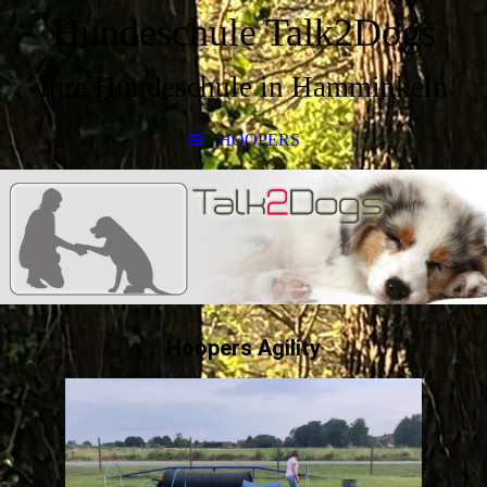
Hundeschule Talk2Dogs
Ihre Hundeschule in Hamminkeln
HOOPERS
Hoopers Agility